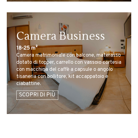
Camera Business
18-25 m²
Camera matrimoniale con balcone, mate
r
asso
dotato di toppe
r
, ca
r
r
ello con vassoio co
r
tesia
con macchina del caffè a capsule o angolo
tisane
r
ia con bollito
r
e, kit accappatoio e
ciabattine.
SCOPRI DI PIÙ