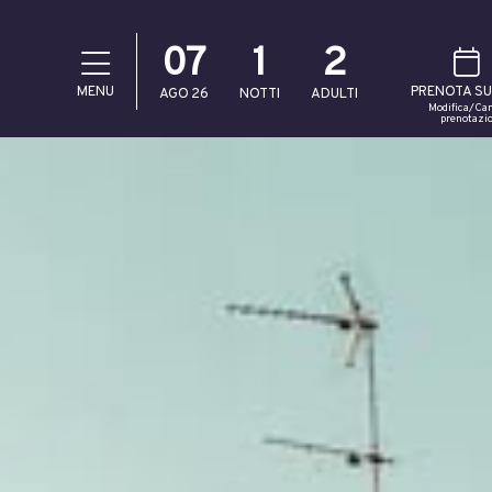
07
1
2
MENU
PRENOTA SU
AGO
26
NOTTI
ADULTI
Modifica/Can
prenotazi