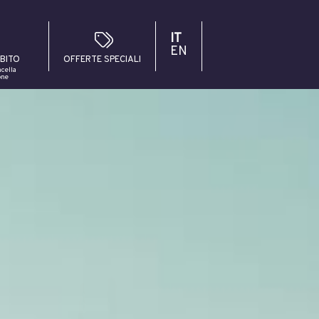
IT
EN
BITO
OFFERTE SPECIALI
cella
one