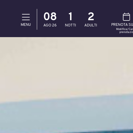
08
1
2
MENU
PRENOTA SU
AGO
26
NOTTI
ADULTI
Modifica/Can
prenotazi