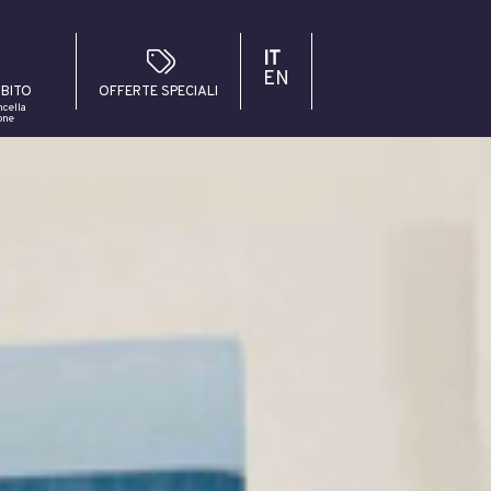
IT
EN
BITO
OFFERTE SPECIALI
cella
one